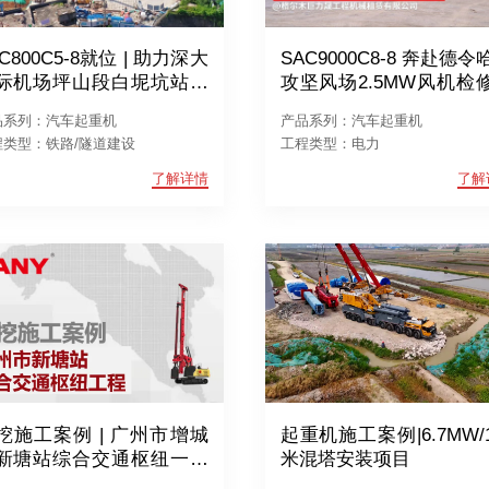
C800C5-8就位 | 助力深大
SAC9000C8-8 奔赴德令
际机场坪山段白坭坑站工
攻坚风场2.5MW风机检
目
品系列：汽车起重机
产品系列：汽车起重机
程类型：铁路/隧道建设
工程类型：电力
了解详情
了解
挖施工案例 | 广州市增城
起重机施工案例|6.7MW/1
新塘站综合交通枢纽一体
米混塔安装项目
工程