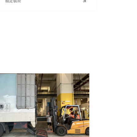
额定载荷
3t