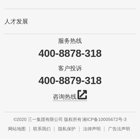
人才发展
服务热线
400-8878-318
客户投诉
400-8879-318
咨询热线
©2020 三一集团有限公司 版权所有
湘ICP备10005672号-3
网站地图
联系我们
隐私保护
法律声明
广告法声明