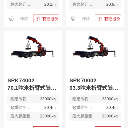
最大起升高度
20.1m
最大起升高度
20.5m
详情
详情
获取报价
获取报价
SPK74002
SPK70002
70.1吨米折臂式随车起重机
63.3吨米折臂式随车起重机
额定吊载质量
23000kg
额定吊载质量
23000kg
起重臂全升臂长
20.4m
起重臂全升臂长
20.4m
最大起重量
23000kg
最大起重量
23000kg