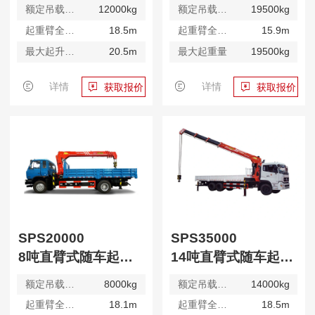
额定吊载质量
12000kg
额定吊载质量
19500kg
起重臂全升臂长
18.5m
起重臂全升臂长
15.9m
最大起升高度
20.5m
最大起重量
19500kg
详情
详情
获取报价
获取报价
SPS20000
SPS35000
8吨直臂式随车起重机
14吨直臂式随车起重机
额定吊载质量
8000kg
额定吊载质量
14000kg
起重臂全升臂长
18.1m
起重臂全升臂长
18.5m