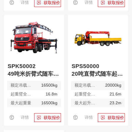
详情
详情
获取报价
获取报价
SPK50002
SPS50000
49吨米折臂式随车起重机
20吨直臂式随车起重机
额定吊载质量
16500kg
额定吊载质量
20000kg
起重臂全升臂长
16.8m
起重臂全升臂长
21.6m
最大起重量
16500kg
最大起升高度
23.2m
详情
详情
获取报价
获取报价