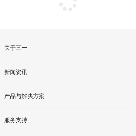
中煤三建三十工程处塔山煤矿风井项目
部案例
产品系列：掘进机
工程类型：矿山
了解详情