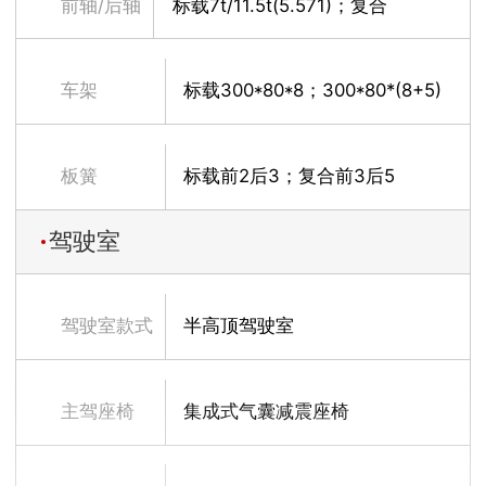
前轴/后轴
标载7t/11.5t(5.571)；复合
（速比）
7t/13t(5.286))
车架
标载300*80*8；300*80*(8+5)
板簧
标载前2后3；复合前3后5
驾驶室
驾驶室款式
半高顶驾驶室
主驾座椅
集成式气囊减震座椅