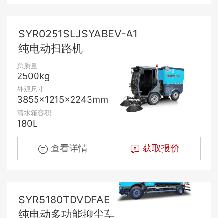
SYR0251SLJSYABEV-A1
纯电动扫路机
总质量
2500kg
外观尺寸
3855x1215x2243mm
清水箱容积
180L
查看详情
获取报价
SYR5180TDVDFABEV
纯电动多功能抑尘车