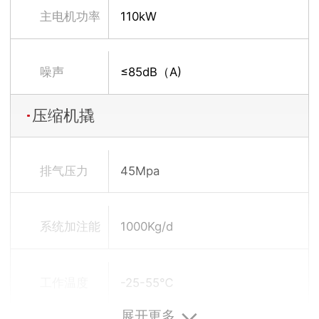
主电机功率
110kW
噪声
≤85dB（A)
压缩机撬
排气压力
45Mpa
系统加注能
1000Kg/d
力
工作温度
-25-55℃
展开更多