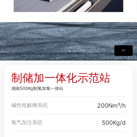
1/1
制储加一体化示范站
湖南500Kg制氢加氢一体站
200Nm³/h
碱性电解槽系统
500Kg/d
氢气加注系统