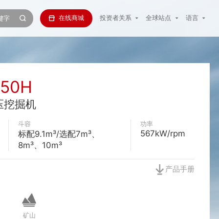
在线商城
投资者关系
全球站点
语言
350H
压挖掘机
斗容
功率
567kW/rpm
标配9.1m³/选配7m³、
8m³、10m³
产品手册
矿山