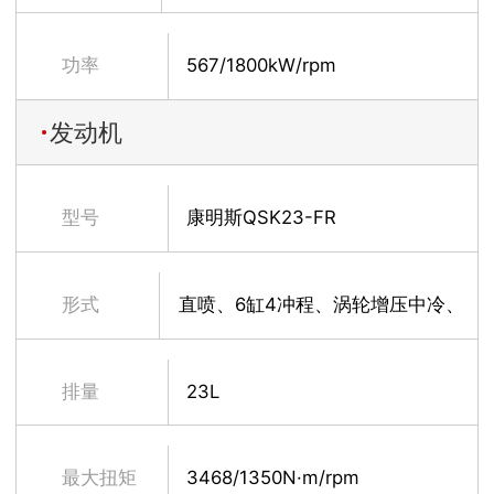
10m³
功率
567/1800kW/rpm
发动机
型号
康明斯QSK23-FR
形式
直喷、6缸4冲程、涡轮增压中冷、
水冷
排量
23L
最大扭矩
3468/1350N·m/rpm