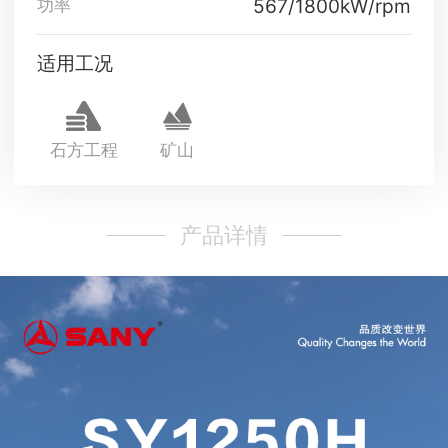
567/1800kW/rpm
功率
适用工况
石方工程
矿山
产品详情