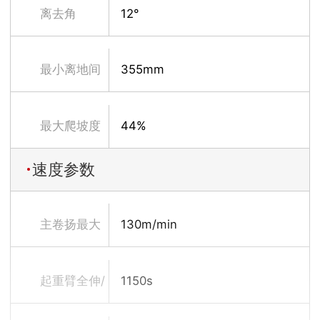
离去角
12°
最小离地间
355mm
隙
最大爬坡度
44%
速度参数
主卷扬最大
130m/min
单绳速度
起重臂全伸/
1150s