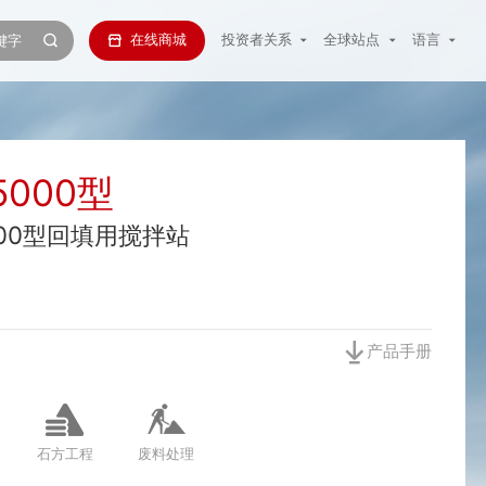
在线商城
投资者关系
全球站点
语言
5000型
000型回填用搅拌站
产品手册
石方工程
废料处理