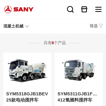
筛选
混凝土机械
共有
8
个产品
SYM5318GJB1BEV
SYM5311GJB1FCEV
25款电动搅拌车
412氢燃料搅拌车