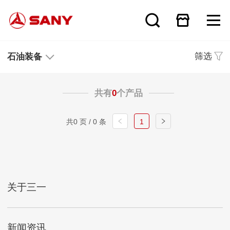
筛选
石油装备
共有
0
个产品
共0 页 / 0 条
1
关于三一
新闻资讯