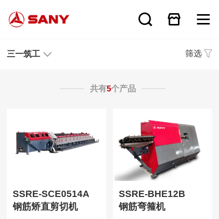
筛选
三一筑工
共有
5
个产品
SSRE-SCE0514A
SSRE-BHE12B
钢筋矫直剪切机
钢筋弯箍机