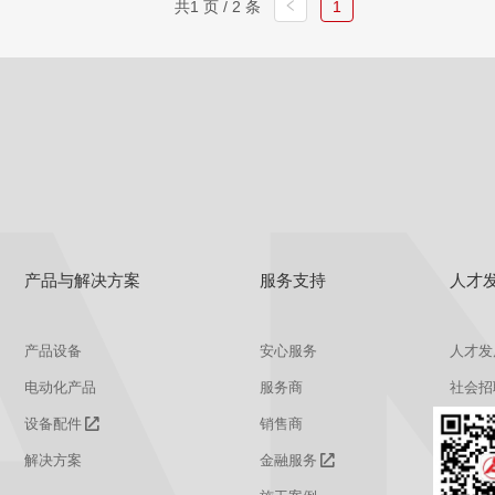
共1 页 / 2 条
1
查看
详情
获取报价
产品与解决方案
服务支持
人才
产品设备
安心服务
人才发
电动化产品
服务商
社会招
设备配件
销售商
校园招
解决方案
金融服务