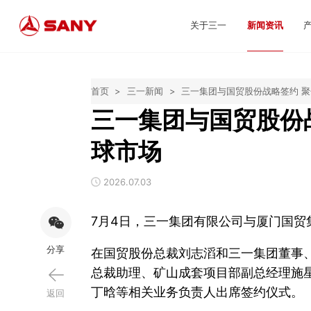
关于三一
新闻资讯
首页
>
三一新闻
>
三一集团与国贸股份战略签约 
三一集团与国贸股份
球市场
2026.07.03
7月4日，三一集团有限公司与厦门国贸
分享
在国贸股份总裁刘志滔和三一集团董事
总裁助理、矿山成套项目部副总经理施
丁晗等相关业务负责人出席签约仪式。
返回