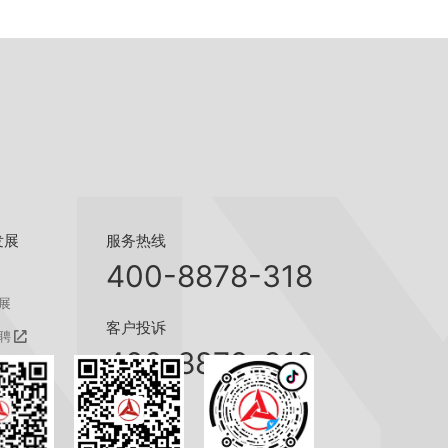
服务热线
发展
400-8878-318
展
客户投诉
聘
400-8879-318
聘
咨询热线