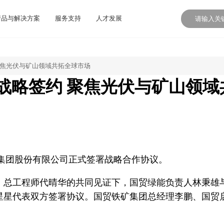
产品与解决方案
服务支持
人才发展
聚焦光伏与矿山领域共拓全球市场
战略签约 聚焦光伏与矿山领域
集团股份有限公司正式签署战略合作协议。
、总工程师代晴华的共同见证下，国贸绿能负责人林秉雄
星星代表双方签署协议。国贸铁矿集团总经理李鹏、国贸