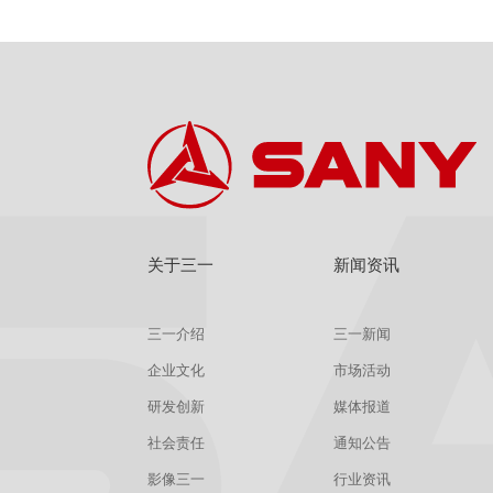
关于三一
新闻资讯
三一介绍
三一新闻
企业文化
市场活动
研发创新
媒体报道
社会责任
通知公告
影像三一
行业资讯