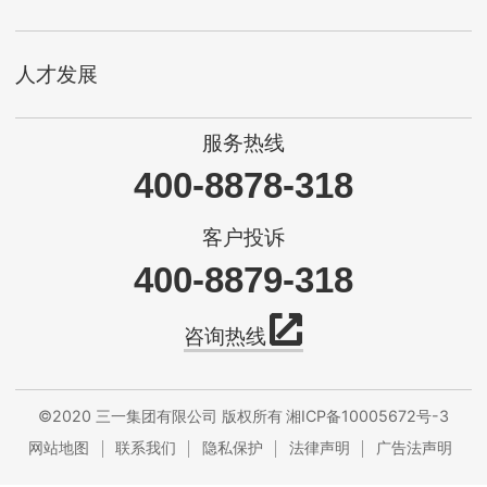
人才发展
服务热线
400-8878-318
客户投诉
400-8879-318
咨询热线
©2020 三一集团有限公司 版权所有
湘ICP备10005672号-3
网站地图
联系我们
隐私保护
法律声明
广告法声明