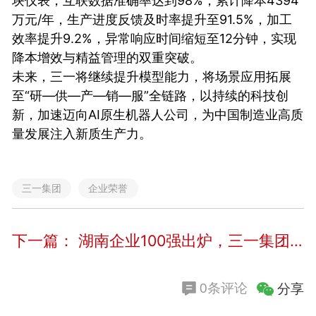
块仪表，互联数据准确率达到98%，累计降本4394
万元/年，生产进度反馈及时率提升至91.5%，加工
效率提升9.2%，异常响应时间缩短至12分钟，实现
降本增效与精益管理的双重突破。
未来，三一将继续提升模型能力，将场景应用拓展
至“研—供—产—销—服”全链路，以持续的科技创
新，加速迈向AI原生机器人公司，为中国制造业高质
量发展注入新质生产力。
三一集团
企业荣誉
下一篇：
湖南企业100强出炉，三一集团名列前茅！
分享
0条评论