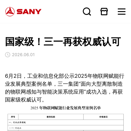
国家级！三一再获权威认可
2026.06.01
6月2日，工业和信息化部公示2025年物联网赋能行
业发展典型案例名单，三一集团“面向大型离散制造
的物联网感知与智能决策系统应用”成功入选，再获
国家级权威认可。