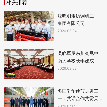
相关推荐
沈晓明走访调研三一
集团有限公司
2026.08.04
吴晓军罗东川会见中
南大学校长李建成、
三一集团轮值董事长
2026.08.03
唐修国
多国驻华使节走进三
一，共话合作共赏天
籁
2026.07.17