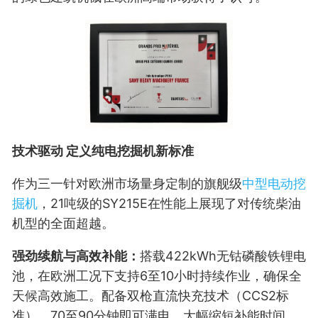
技术驱动 定义纯电挖掘机新标准
作为三一针对欧洲市场量身定制的旗舰级
中型电动挖
掘机
，21吨级的SY215E在性能上展现了对传统柴油
机型的全面超越。
强劲续航与高效补能：
搭载422kWh无钴磷酸铁锂电
池，在欧洲工况下支持6至10小时持续作业，确保全
天候高效施工。配备双枪直流快充技术（CCS2标
准），70至90分钟即可满电，大幅缩短补能时间。