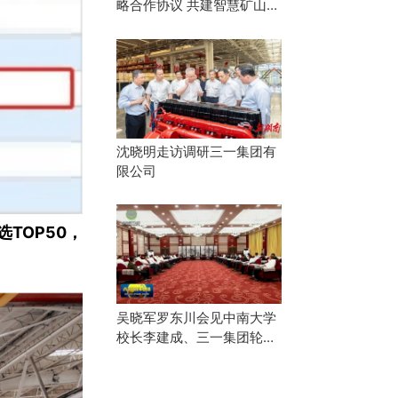
略合作协议 共建智慧矿山产
业协同生态
沈晓明走访调研三一集团有
限公司
TOP50，
吴晓军罗东川会见中南大学
校长李建成、三一集团轮值
董事长唐修国