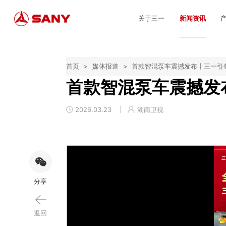
关于三一
新闻资讯
首页
>
媒体报道
>
首款智混泵车震撼发布丨三一引
首款智混泵车震撼发
2026.03.23
湖南卫视
分享
返回