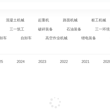
混凝土机械
起重机
路面机械
桩工机械
三一筑工
破碎装备
石油装备
三一环境
卸车
自卸车
高空作业机械
锂电装备
25
2024
2023
2022
2021
202
没有更多了~