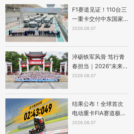
F1赛道见证！110台三
一重卡交付中东国家
级枢纽港
2026.08.07
淬砺铁军风骨 笃行青
春担当｜2026“未来之
星”百里毅行征途
2026.08.07
结果公布！全球首次
电动重卡FIA赛道极限
性能认证
2026.08.07