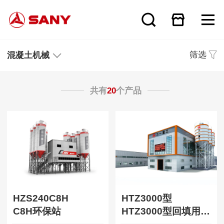
筛选
混凝土机械
共有
20
个产品
HZS240C8H
HTZ3000型
C8H环保站
HTZ3000型回填用搅拌站